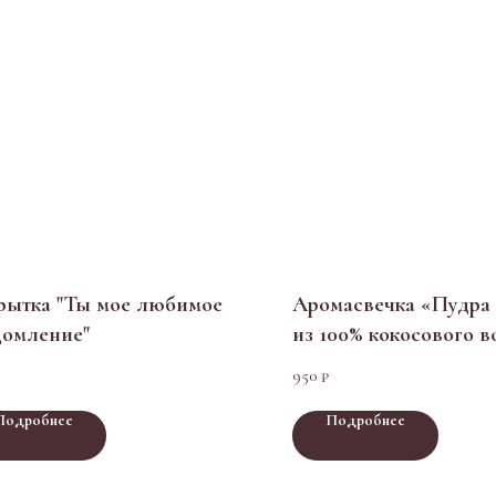
рытка "Ты мое любимое
Аромасвечка «Пудра
домление"
из 100% кокосового в
подарочной коробке
950
₽
Подробнее
Подробнее