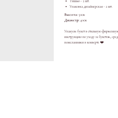
Тишью - 2 шт.
Упаковка дизайнерская - 2 шт.
Высота:
50см
Диаметр:
40см
Упакуем букет в стильную фирменную
инструкцию по уходу за букетом, сре
пожеланиями в конверте ❤️