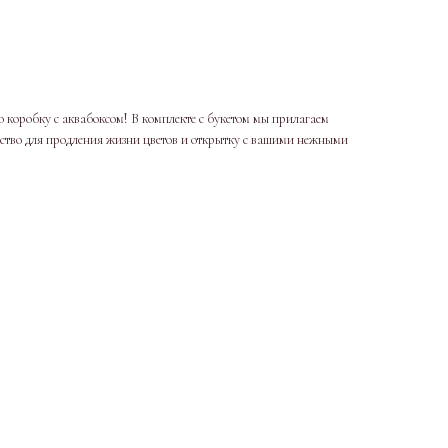
 коробку с аквабоксом! В комплекте с букетом мы прилагаем
дство для продления жизни цветов и открытку с вашими нежными