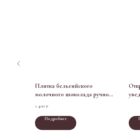
ты из
Плитка бельгийского
Отк
молочного шоколада ручной
уве
работы
1 400
₽
Подробнее