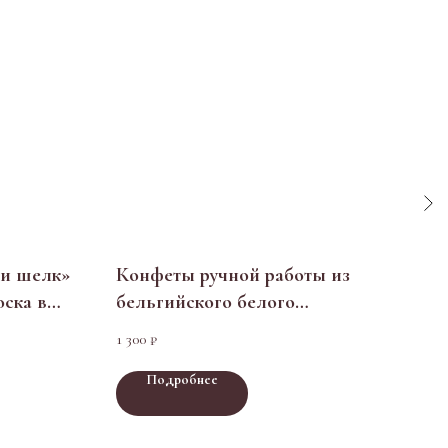
 и шелк»
Конфеты ручной работы из
Наб
оска в
бельгийского белого
шок
шоколада
1 300
1 650
₽
Подробнее