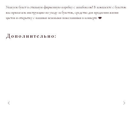
Упакуем букет в стильную фирменную коробку с аквабоксом! В комплекте с букетом
мы прилагаем инструкцию по уходу за букетом, средство для продления жизни
цветов и открытку с вашими нежными пожеланиями в конверте ❤️
Дополнительно: