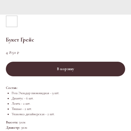
Букет Грейс
4 850
₽
В корзину
Состав:
Роза Эквадор пионовидная - 9 шт.
Диантус - 6 шт.
Лента - 2 шт.
Тишью - 2 шт.
Упаковка дизайнерская - 2 шт.
Высота:
50см
Диаметр:
30см