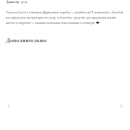
Диаметр:
40см
Упакуем букет в стильную фирменную коробку с аквабоксом! В комплекте с букетом
мы прилагаем инструкцию по уходу за букетом, средство для продления жизни
цветов и открытку с вашими нежными пожеланиями в конверте ❤️
Дополнительно: