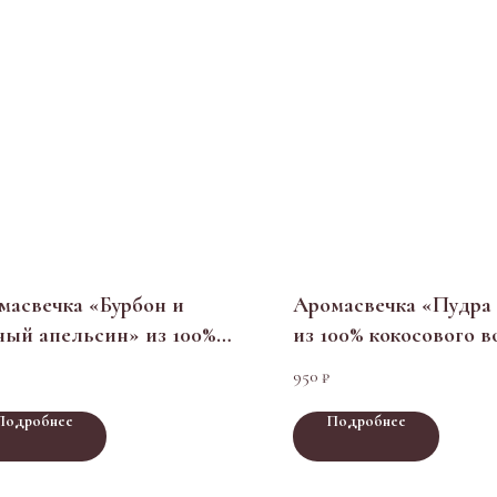
масвечка «Бурбон и
Аромасвечка «Пудра
ный апельсин» из 100%
из 100% кокосового в
сового воска в
подарочной коробке
950
₽
арочной коробке
Подробнее
Подробнее