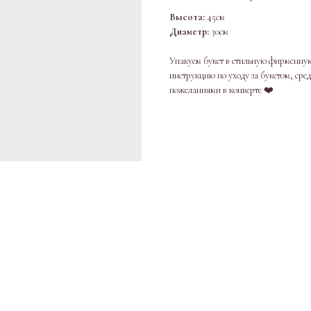
Высота:
45см
Диаметр:
30см
Упакуем букет в стильную фирменную
инструкцию по уходу за букетом, сре
пожеланиями в конверте ❤️