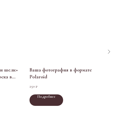
 и шелк»
Ваша фотография в формате
Отк
оска в
Polaroid
250
₽
Подробнее