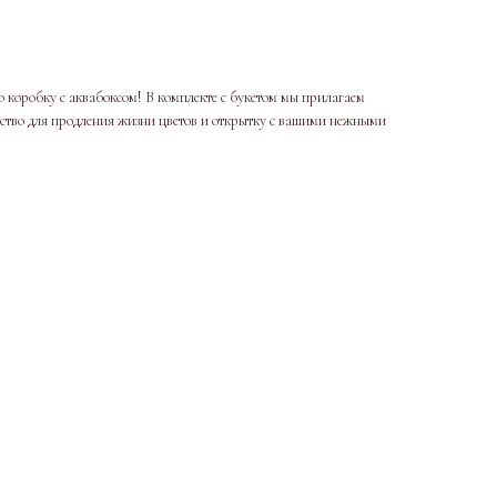
 коробку с аквабоксом! В комплекте с букетом мы прилагаем
дство для продления жизни цветов и открытку с вашими нежными