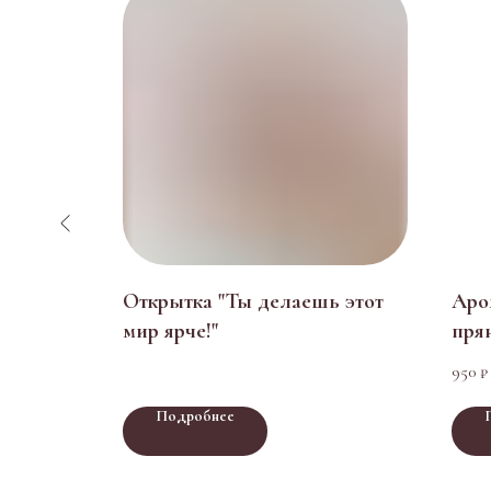
la» из
Открытка "Ты делаешь этот
Аро
а в
мир ярче!"
пря
коко
950
₽
под
Подробнее