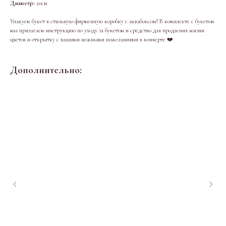
Диаметр:
20см
Упакуем букет в стильную фирменную коробку с аквабоксом! В комплекте с букетом
мы прилагаем инструкцию по уходу за букетом и средство для продления жизни
цветов и открытку с вашими нежными пожеланиями в конверте ❤️
Дополнительно: