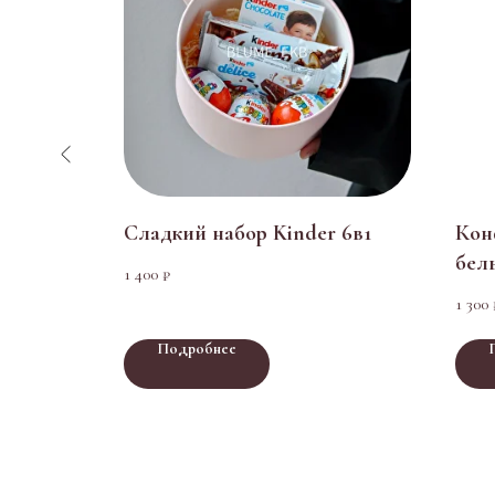
ты из
Сладкий набор Kinder 6в1
Кон
бел
1 400
₽
шок
1 300
Подробнее