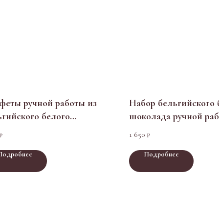
феты ручной работы из
Набор бельгийского 
ьгийского белого
шоколада ручной ра
олада
1 650
₽
₽
Подробнее
Подробнее