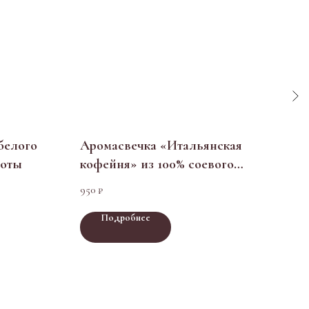
белого
Аромасвечка «Итальянская
Аро
боты
кофейня» из 100% соевого
шок
воска в подарочной коробке
кок
950
2 400
₽
Подробнее