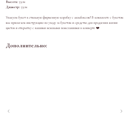
Высота:
55см
Диаметр:
55см
Упакуем букет в стильную фирменную коробку с аквабоксом! В комплекте с букетом
мы прилагаем инструкцию по уходу за букетом и средство для продления жизни
цветов и открытку с вашими нежными пожеланиями в конверте ❤️
Дополнительно: