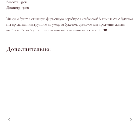
Высота:
45см
Диаметр:
30см
Упакуем букет в стильную фирменную коробку с аквабоксом! В комплекте с букетом
мы прилагаем инструкцию по уходу за букетом, средство для продления жизни
цветов и открытку с вашими нежными пожеланиями в конверте ❤️
Дополнительно: