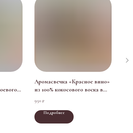
Аромасвечка «Красное вино»
Кон
соевого
из 100% кокосового воска в
бел
коробке
подарочной коробке
шок
950
1 300
₽
Подробнее