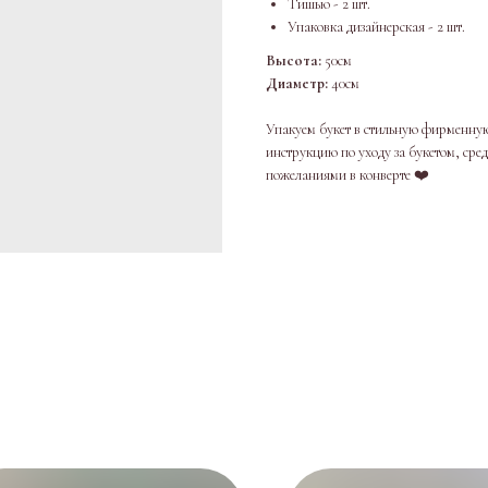
Тишью - 2 шт.
Упаковка дизайнерская - 2 шт.
Высота:
50см
Диаметр:
40см
Упакуем букет в стильную фирменную
инструкцию по уходу за букетом, сре
пожеланиями в конверте ❤️