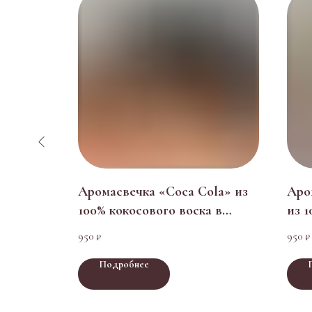
нно
Аромасвечка «Coca Cola» из
Аро
з 100%
100% кокосового воска в
из 1
подарочной коробке
под
950
950
₽
₽
Подробнее