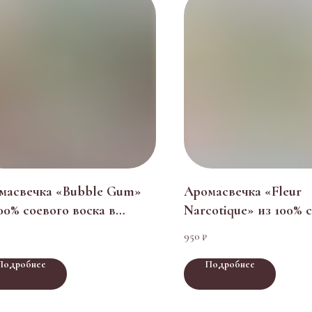
масвечка «Bubble Gum»
Аромасвечка «Fleur
00% соевого воска в
Narcotique» из 100% 
арочной коробке
воска в подарочной 
950
₽
Подробнее
Подробнее