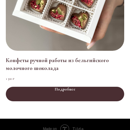
Конфеты ручной работы из бельгийского
На
молочного шоколада
ру
1 300
₽
2 10
Подробнее
Tilda
Made on