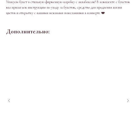
Упакуем букет в стильную фирменную коробку с аквабоксом! В комплекте с букетом
мы прилагаем инструкцию по уходу за букетом, средство для продления жизни
цветов и открытку с вашими нежными пожеланиями в конверте ❤️
Дополнительно: